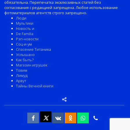
обязательна. Перепечатка эксклюзивных статей без
согласования с редакцией запрещена. Любое использование
фотоматериалов агентств строго запрещено.
Люди
Мультики
Новость и
De Familia
Рэп-новости
Соц-и-ум
Спасение Титаника
Услышано
Как быть?
Магазин игрушек
Товим
Лимуд
Арвут
Тайны Вечной книги