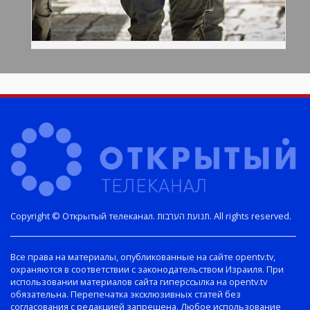
Copyright © Открытый телеканал. תנועת הערבות. All rights reserved.
Все права на материалы, опубликованные на сайте opentv.tv,
охраняются в соответствии с законодательством Израиля. При
использовании материалов сайта гиперссылка на opentv.tv
обязательна. Перепечатка эксклюзивных статей без
согласования с редакцией запрещена. Любое использование