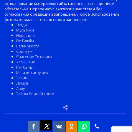
использовании материалов сайта гиперссылка на opentv.tv
обязательна. Перепечатка эксклюзивных статей без
согласования с редакцией запрещена. Любое использование
фотоматериалов агентств строго запрещено.
Люди
Мультики
Новость и
De Familia
Рэп-новости
Соц-и-ум
Спасение Титаника
Услышано
Как быть?
Магазин игрушек
Товим
Лимуд
Арвут
Тайны Вечной книги