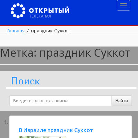
Toggl
naviga
Главная
/
праздник Суккот
Метка:
праздник Суккот
Поиск
В Израиле праздник Суккот