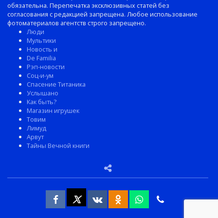
обязательна. Перепечатка эксклюзивных статей без
согласования с редакцией запрещена. Любое использование
фотоматериалов агентств строго запрещено.
Люди
Мультики
Новость и
De Familia
Рэп-новости
Соц-и-ум
Спасение Титаника
Услышано
Как быть?
Магазин игрушек
Товим
Лимуд
Арвут
Тайны Вечной книги