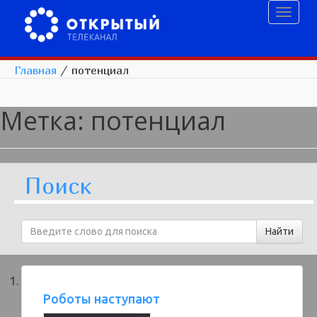
Toggl
naviga
Главная
/
потенциал
Метка:
потенциал
Поиск
Роботы наступают