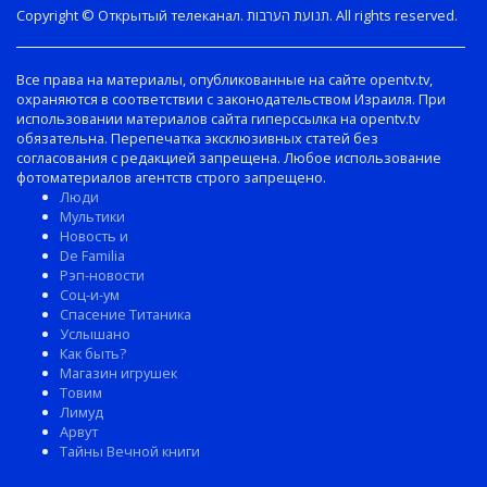
Copyright © Открытый телеканал. תנועת הערבות. All rights reserved.
Все права на материалы, опубликованные на сайте opentv.tv,
охраняются в соответствии с законодательством Израиля. При
использовании материалов сайта гиперссылка на opentv.tv
обязательна. Перепечатка эксклюзивных статей без
согласования с редакцией запрещена. Любое использование
фотоматериалов агентств строго запрещено.
Люди
Мультики
Новость и
De Familia
Рэп-новости
Соц-и-ум
Спасение Титаника
Услышано
Как быть?
Магазин игрушек
Товим
Лимуд
Арвут
Тайны Вечной книги