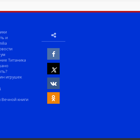
ики
ть и
ilia
овости
-ум
ние Титаника
шано
ыть?
ин игрушек
м
д
 Вечной книги