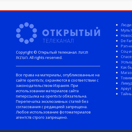
Люди
Мульт
Новос
De Fam
Рэп-н
Соц-и
Copyright © Открытый телеканал. תנועת
Спасе
הערבות. All rights reserved.
Услы
Как б
Магаз
Все права на материалы, опубликованные на
Тови
сайте opentv.tv, охраняются в соответствии с
Лиму
законодательством Израиля. При
Арвут
использовании материалов сайта
Тайны
гиперссылка на opentv.tv обязательна.
Перепечатка эксклюзивных статей без
согласования с редакцией запрещена.
Любое использование фотоматериалов
агентств строго запрещено.