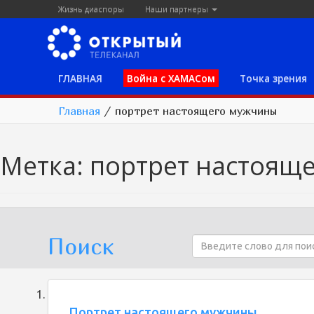
Жизнь диаспоры
Наши партнеры
ГЛАВНАЯ
Война с ХАМАСом
Точка зрения
Главная
/
портрет настоящего мужчины
Метка:
портрет настоящ
Поиск
Портрет настоящего мужчины