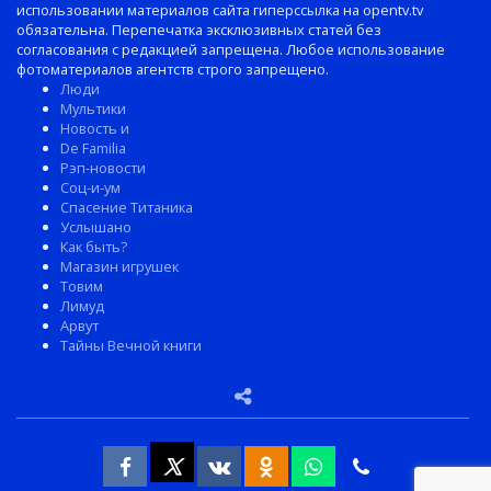
использовании материалов сайта гиперссылка на opentv.tv
обязательна. Перепечатка эксклюзивных статей без
согласования с редакцией запрещена. Любое использование
фотоматериалов агентств строго запрещено.
Люди
Мультики
Новость и
De Familia
Рэп-новости
Соц-и-ум
Спасение Титаника
Услышано
Как быть?
Магазин игрушек
Товим
Лимуд
Арвут
Тайны Вечной книги