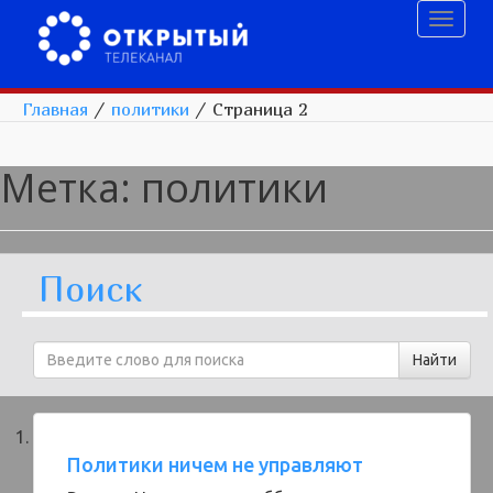
Toggl
naviga
Главная
/
политики
/
Страница 2
Метка:
политики
Поиск
Политики ничем не управляют