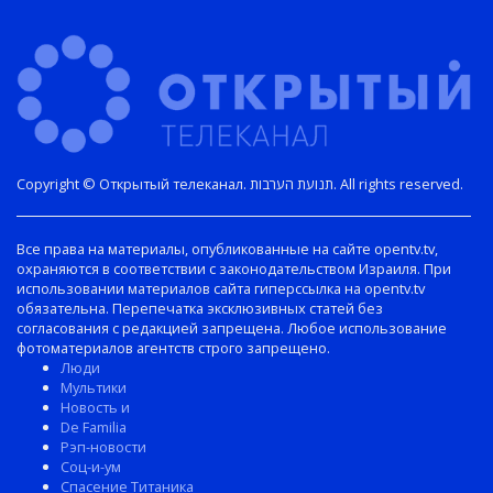
записям
Copyright © Открытый телеканал. תנועת הערבות. All rights reserved.
Все права на материалы, опубликованные на сайте opentv.tv,
охраняются в соответствии с законодательством Израиля. При
использовании материалов сайта гиперссылка на opentv.tv
обязательна. Перепечатка эксклюзивных статей без
согласования с редакцией запрещена. Любое использование
фотоматериалов агентств строго запрещено.
Люди
Мультики
Новость и
De Familia
Рэп-новости
Соц-и-ум
Спасение Титаника