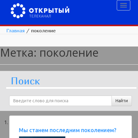
Toggl
naviga
Главная
/
поколение
Метка:
поколение
Поиск
Мы станем последним поколением?