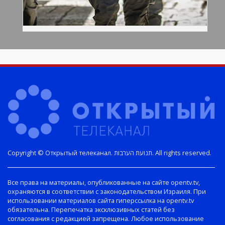
Copyright © Открытый телеканал. תנועת הערבות. All rights reserved.
Все права на материалы, опубликованные на сайте opentv.tv,
охраняются в соответствии с законодательством Израиля. При
использовании материалов сайта гиперссылка на opentv.tv
обязательна. Перепечатка эксклюзивных статей без
согласования с редакцией запрещена. Любое использование