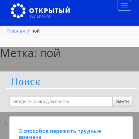
Toggl
naviga
Главная
/
пой
Метка:
пой
Поиск
5 способов пережить трудные
времена