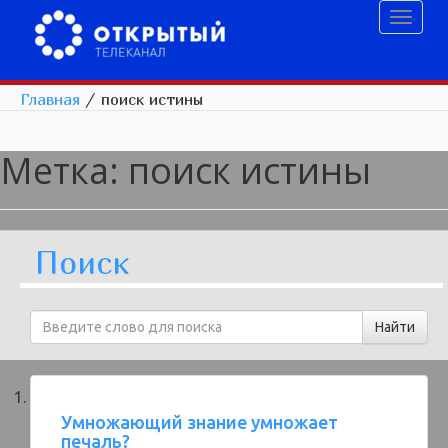
Toggl
naviga
Главная
/
поиск истины
Метка:
поиск истины
Поиск
Умножающий знание умножает
печаль?