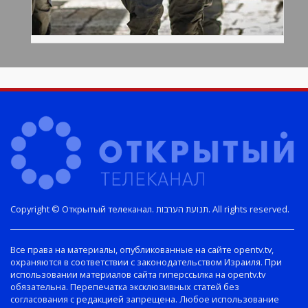
Copyright © Открытый телеканал. תנועת הערבות. All rights reserved.
Все права на материалы, опубликованные на сайте opentv.tv,
охраняются в соответствии с законодательством Израиля. При
использовании материалов сайта гиперссылка на opentv.tv
обязательна. Перепечатка эксклюзивных статей без
согласования с редакцией запрещена. Любое использование