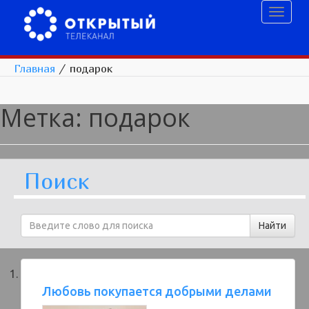
Toggl
naviga
Главная
/
подарок
Метка:
подарок
Поиск
Любовь покупается добрыми делами