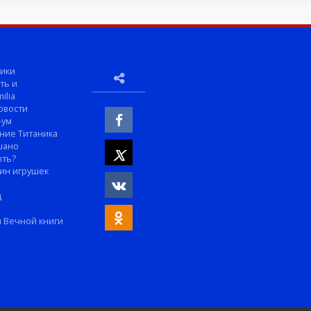
ики
ть и
ilia
овости
-ум
ние Титаника
шано
ыть?
ин игрушек
м
д
 Вечной книги