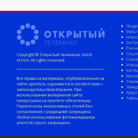
Люди
Мульт
Новос
De Fam
Рэп-н
Соц-и
Copyright © Открытый телеканал. תנועת
Спасе
הערבות. All rights reserved.
Услы
Как б
Магаз
Все права на материалы, опубликованные на
Тови
сайте opentv.tv, охраняются в соответствии с
Лиму
законодательством Израиля. При
Арвут
использовании материалов сайта
Тайны
гиперссылка на opentv.tv обязательна.
Перепечатка эксклюзивных статей без
согласования с редакцией запрещена.
Любое использование фотоматериалов
агентств строго запрещено.