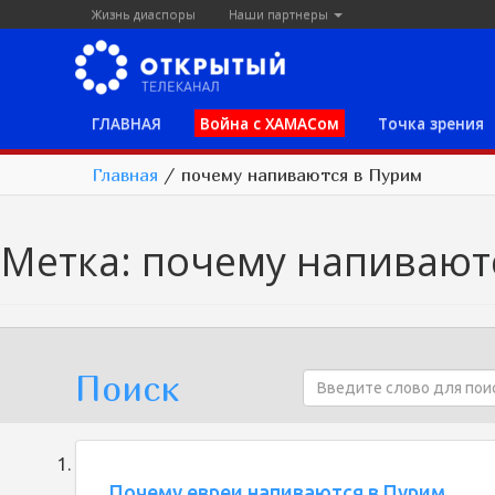
Жизнь диаспоры
Наши партнеры
ГЛАВНАЯ
Война с ХАМАСом
Точка зрения
Главная
/
почему напиваются в Пурим
Метка:
почему напивают
Поиск
Почему евреи напиваются в Пурим