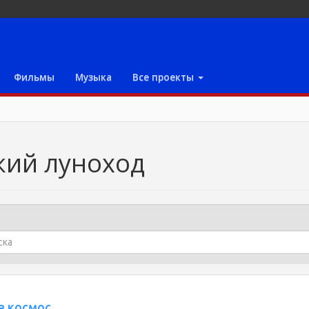
Фильмы
Музыка
Все проекты
кий луноход
в космос