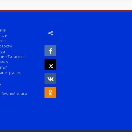
ики
ть и
ilia
овости
-ум
ние Титаника
шано
ыть?
ин игрушек
м
д
 Вечной книги