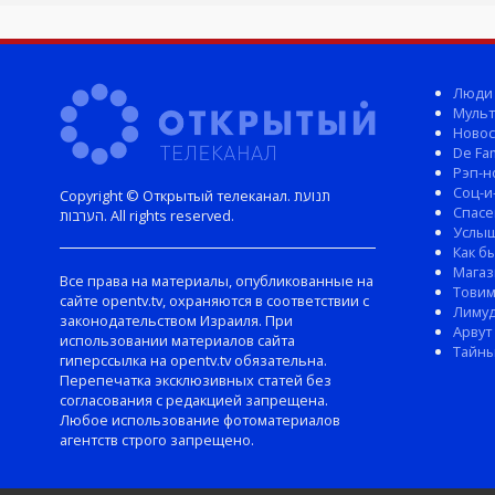
Люди
Мульт
Новос
De Fam
Рэп-н
Соц-и
Copyright © Открытый телеканал. תנועת
Спасе
הערבות. All rights reserved.
Услы
Как б
Магаз
Все права на материалы, опубликованные на
Тови
сайте opentv.tv, охраняются в соответствии с
Лиму
законодательством Израиля. При
Арвут
использовании материалов сайта
Тайны
гиперссылка на opentv.tv обязательна.
Перепечатка эксклюзивных статей без
согласования с редакцией запрещена.
Любое использование фотоматериалов
агентств строго запрещено.