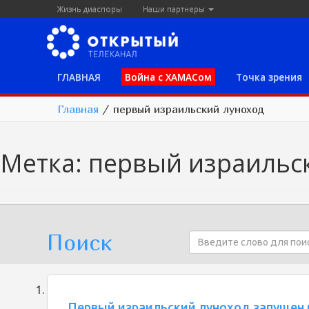
Жизнь диаспоры
Наши партнеры
ГЛАВНАЯ
Война с ХАМАСом
Точка зрения
Главная
/
первый израильский луноход
Метка:
первый израильс
Поиск
Первый израильский луноход запущен 