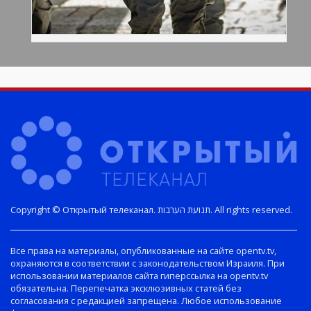
Copyright © Открытый телеканал. תנועת הערבות. All rights reserved.
Все права на материалы, опубликованные на сайте opentv.tv,
охраняются в соответствии с законодательством Израиля. При
использовании материалов сайта гиперссылка на opentv.tv
обязательна. Перепечатка эксклюзивных статей без
согласования с редакцией запрещена. Любое использование