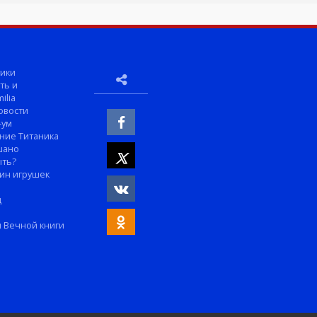
ики
ть и
ilia
овости
-ум
ние Титаника
шано
ыть?
ин игрушек
м
д
 Вечной книги