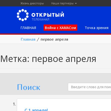
Жизнь диаспоры
Наши партнеры
ГЛАВНАЯ
Война с ХАМАСом
Точка зрения
Главная
/
первое апреля
Метка:
первое апреля
Поиск
С 1 апреля!