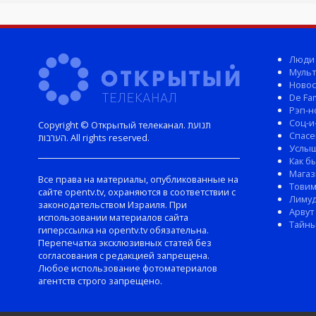
Люди
Мульт
Новос
De Fam
Рэп-н
Соц-и
Copyright © Открытый телеканал. תנועת
Спасе
הערבות. All rights reserved.
Услы
Как б
Магаз
Все права на материалы, опубликованные на
Тови
сайте opentv.tv, охраняются в соответствии с
Лиму
законодательством Израиля. При
Арвут
использовании материалов сайта
Тайны
гиперссылка на opentv.tv обязательна.
Перепечатка эксклюзивных статей без
согласования с редакцией запрещена.
Любое использование фотоматериалов
агентств строго запрещено.