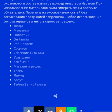
охраняются в соответствии с законодательством Израиля. При
использовании материалов сайта гиперссылка на opentv.tv
обязательна. Перепечатка эксклюзивных статей без
согласования с редакцией запрещена. Любое использование
фотоматериалов агентств строго запрещено.
Люди
Мультики
Новость и
De Familia
Рэп-новости
Соц-и-ум
Спасение Титаника
Услышано
Как быть?
Магазин игрушек
Товим
Лимуд
Арвут
Тайны Вечной книги