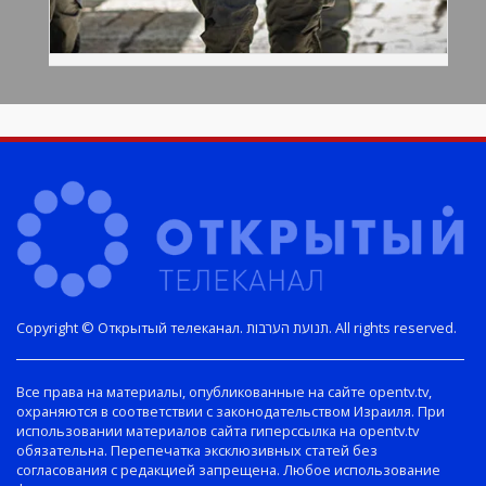
Copyright © Открытый телеканал. תנועת הערבות. All rights reserved.
Все права на материалы, опубликованные на сайте opentv.tv,
охраняются в соответствии с законодательством Израиля. При
использовании материалов сайта гиперссылка на opentv.tv
обязательна. Перепечатка эксклюзивных статей без
согласования с редакцией запрещена. Любое использование