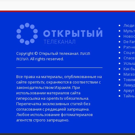
Люди
Мульт
Новос
De Fam
Рэп-н
Соц-и
Copyright © Открытый телеканал. תנועת
Спасе
הערבות. All rights reserved.
Услы
Как б
Магаз
Все права на материалы, опубликованные на
Тови
сайте opentv.tv, охраняются в соответствии с
Лиму
законодательством Израиля. При
Арвут
использовании материалов сайта
Тайны
гиперссылка на opentv.tv обязательна.
Перепечатка эксклюзивных статей без
согласования с редакцией запрещена.
Любое использование фотоматериалов
агентств строго запрещено.