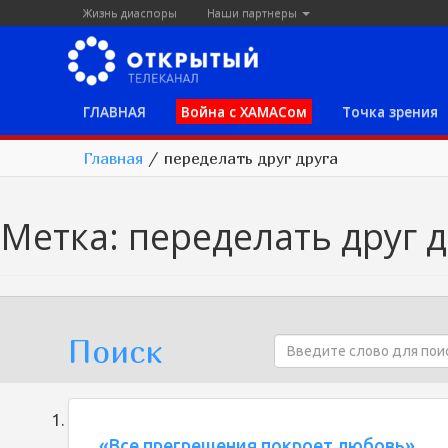
Жизнь диаспоры
Наши партнеры
ГЛАВНАЯ
Война с ХАМАСом
Точка зрения
Главная
/
переделать друг друга
Метка:
переделать друг д
Поиск
«Все прегрешения покроет любовь»