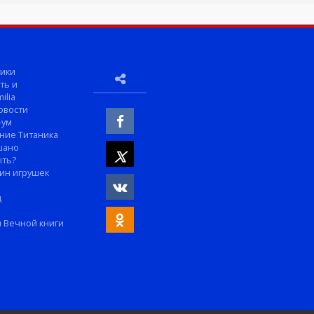
ики
ть и
ilia
овости
-ум
ние Титаника
шано
ыть?
ин игрушек
м
д
 Вечной книги