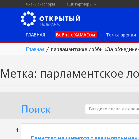
Жизнь диаспоры
Наши партнеры
ГЛАВНАЯ
Война с ХАМАСом
Точка зрения
Главная
/
парламентское лобби «За объедине
Метка:
парламентское ло
Поиск
Единство начинается с взаимопониман