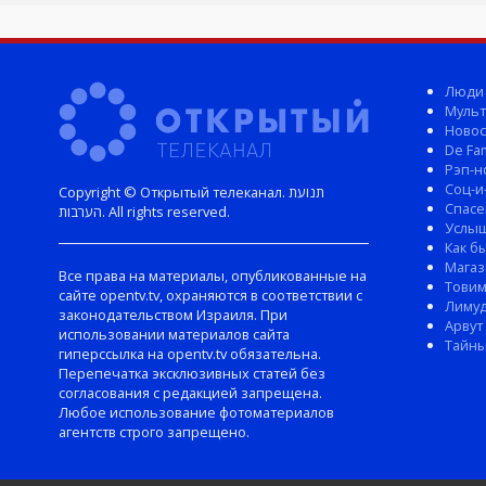
Люди
Мульт
Новос
De Fam
Рэп-н
Соц-и
Copyright © Открытый телеканал. תנועת
Спасе
הערבות. All rights reserved.
Услы
Как б
Магаз
Все права на материалы, опубликованные на
Тови
сайте opentv.tv, охраняются в соответствии с
Лиму
законодательством Израиля. При
Арвут
использовании материалов сайта
Тайны
гиперссылка на opentv.tv обязательна.
Перепечатка эксклюзивных статей без
согласования с редакцией запрещена.
Любое использование фотоматериалов
агентств строго запрещено.