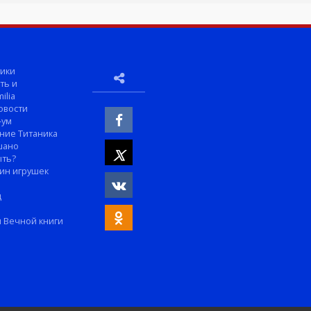
ики
ть и
ilia
овости
-ум
ние Титаника
шано
ыть?
ин игрушек
м
д
 Вечной книги