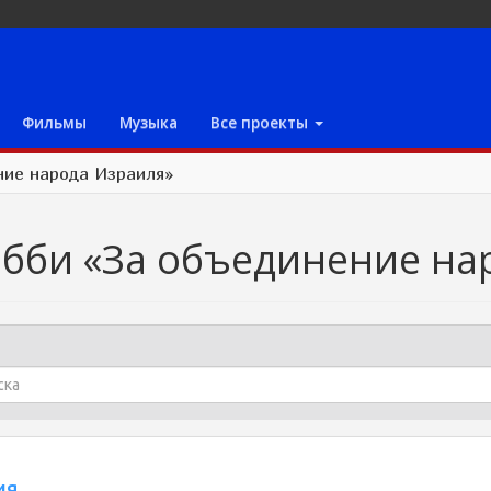
Фильмы
Музыка
Все проекты
ние народа Израиля»
бби «За объединение на
ия