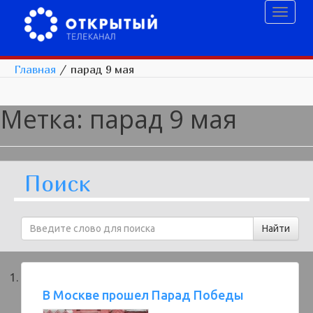
Toggl
naviga
Главная
/
парад 9 мая
Метка:
парад 9 мая
Поиск
В Москве прошел Парад Победы