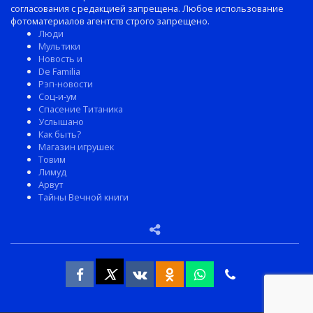
согласования с редакцией запрещена. Любое использование
фотоматериалов агентств строго запрещено.
Люди
Мультики
Новость и
De Familia
Рэп-новости
Соц-и-ум
Спасение Титаника
Услышано
Как быть?
Магазин игрушек
Товим
Лимуд
Арвут
Тайны Вечной книги