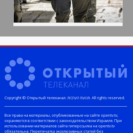
Copyright © Открытый телеканал. תנועת הערבות. All rights reserved.
Все права на материалы, опубликованные на сайте opentv.tv,
охраняются в соответствии с законодательством Израиля. При
использовании материалов сайта гиперссылка на opentv.tv
обязательна. Перепечатка эксклюзивных статей без