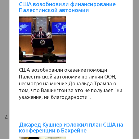
США возобновили финансирование
Палестинской автономии
США возобновили оказание помощи
Палестинской автономии по линии ООН,
несмотря на мнение Дональда Трампа о
том, что Вашингтон за это не получает "ни
уважения, ни благодарности".
Джаред Кушнер изложил план США на
конференции в Бахрейне