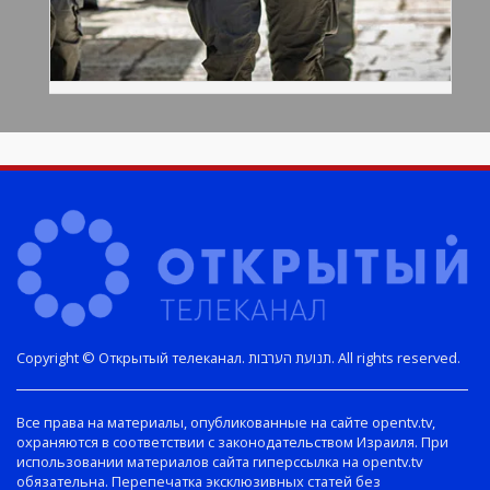
Copyright © Открытый телеканал. תנועת הערבות. All rights reserved.
Все права на материалы, опубликованные на сайте opentv.tv,
охраняются в соответствии с законодательством Израиля. При
использовании материалов сайта гиперссылка на opentv.tv
обязательна. Перепечатка эксклюзивных статей без