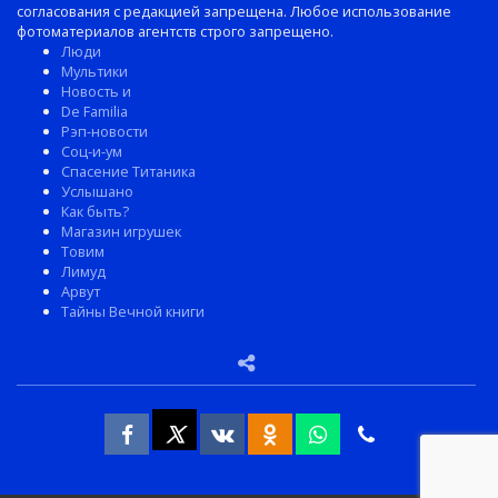
согласования с редакцией запрещена. Любое использование
фотоматериалов агентств строго запрещено.
Люди
Мультики
Новость и
De Familia
Рэп-новости
Соц-и-ум
Спасение Титаника
Услышано
Как быть?
Магазин игрушек
Товим
Лимуд
Арвут
Тайны Вечной книги