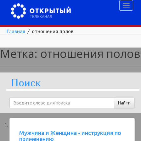
Toggl
naviga
Главная
/
отношения полов
Метка:
отношения полов
Поиск
Мужчина и Женщина - инструкция по
применению