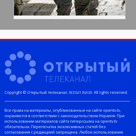
Copyright © Открытый телеканал. תנועת הערבות. All rights reserved.
Все права на материалы, опубликованные на сайте opentv.tv,
охраняются в соответствии с законодательством Израиля. При
использовании материалов сайта гиперссылка на opentv.tv
обязательна. Перепечатка эксклюзивных статей без
согласования с редакцией запрещена. Любое использование