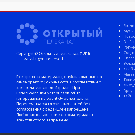
Люди
Мульт
Новос
De Fam
Рэп-н
Соц-и
Copyright © Открытый телеканал. תנועת
Спасе
הערבות. All rights reserved.
Услы
Как б
Магаз
Все права на материалы, опубликованные на
Тови
сайте opentv.tv, охраняются в соответствии с
Лиму
законодательством Израиля. При
Арвут
использовании материалов сайта
Тайны
гиперссылка на opentv.tv обязательна.
Перепечатка эксклюзивных статей без
согласования с редакцией запрещена.
Любое использование фотоматериалов
агентств строго запрещено.