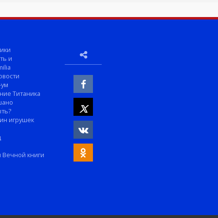
ики
ть и
ilia
овости
-ум
ние Титаника
шано
ыть?
ин игрушек
м
д
 Вечной книги