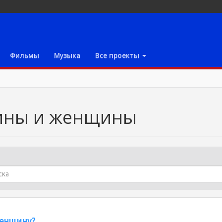
Фильмы
Музыка
Все проекты
ины и женщины
енщину?