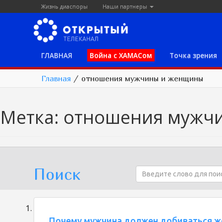
Жизнь диаспоры
Наши партнеры
ГЛАВНАЯ
Война с ХАМАСом
Точка зрения
Главная
/
отношения мужчины и женщины
Метка:
отношения мужч
Поиск
Почему мужчина должен добиваться ж