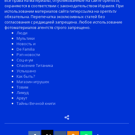
Все права на материалы, опубликованные на сайте opentv.tv,
охраняются в соответствии с законодательством Израиля. При
использовании материалов сайта гиперссылка на opentv.tv
обязательна. Перепечатка эксклюзивных статей без
согласования с редакцией запрещена. Любое использование
фотоматериалов агентств строго запрещено.
Люди
Мультики
Новость и
De Familia
Рэп-новости
Соц-и-ум
Спасение Титаника
Услышано
Как быть?
Магазин игрушек
Товим
Лимуд
Арвут
Тайны Вечной книги