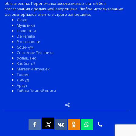
обязательна. Перепечатка эксклюзивных статей без
согласования с редакцией запрещена. Любое использование
фотоматериалов агентств строго запрещено.
Люди
Мультики
Новость и
De Familia
Рэп-новости
Соц-и-ум
Спасение Титаника
Услышано
Как быть?
Магазин игрушек
Товим
Лимуд
Арвут
Тайны Вечной книги