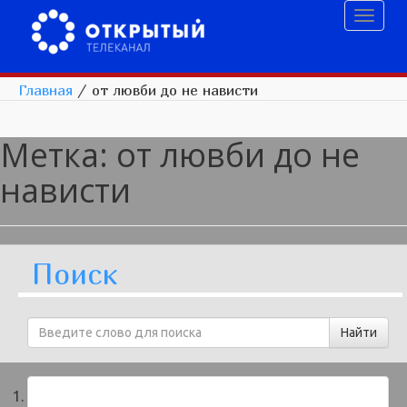
Toggl
naviga
Главная
/
от лювби до не нависти
Метка:
от лювби до не
нависти
Поиск