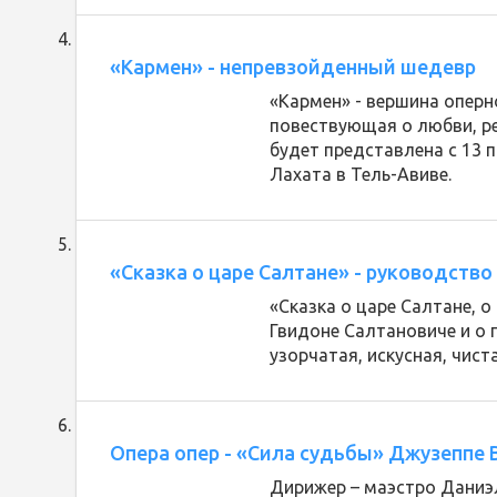
«Кармен» - непревзойденный шедевр
«Кармен» - вершина оперно
повествующая о любви, ре
будет представлена с 13 
Лахата в Тель-Авиве.
«Сказка о царе Салтане» - руководств
«Сказка о царе Салтане, о
Гвидоне Салтановиче и о 
узорчатая, искусная, чист
Опера опер - «Сила судьбы» Джузеппе 
Дирижер – маэстро Даниэ