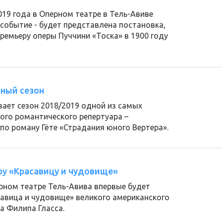
019 года в Оперном театре в Тель-Авиве
событие - будет представлена постановка,
емьеру оперы Пуччини «Тоска» в 1900 году
ный сезон
ает сезон 2018/2019 одной из самых
ого романтического репертуара –
о роману Гёте «Страдания юного Вертера».
ру «Красавицу и чудовище»
ерном театре Тель-Авива впервые будет
савица и чудовище» великого американского
 Филипа Гласса.