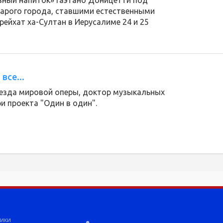
ный напиток» Гаэтано Доницетти под
тарого города, ставшими естественными
рейхат ха-Султан в Иерусалиме 24 и 25
все...
везда мировой оперы, доктор музыкальных
и проекта "Один в один".
ики