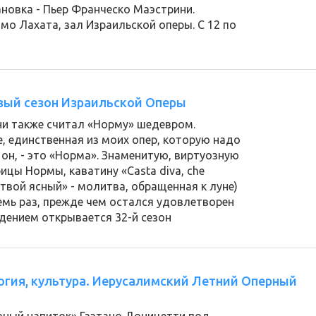
новка - Пьер Франческо Маэстрини.
о Лахата, зал Израильской оперы. С 12 по
вый сезон Израильской Оперы
ини также считал «Норму» шедевром.
, единственная из моих опер, которую надо
 он, - это «Норма». Знаменитую, виртуозную
цы Нормы, каватину «Casta diva, che
р твой ясный» - молитва, обращенная к луне)
мь раз, прежде чем остался удовлетворен
дением открывается 32-й сезон
логия, культура. Иерусалимский Летний Оперный