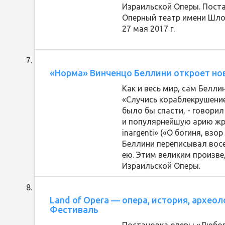
Израильской Оперы. Поста
Оперный театр имени Шлом
27 мая 2017 г.
«Норма» Винченцо Беллини откроет но
Как и весь мир, сам Белл
«Случись кораблекрушение
было бы спасти, - говорил
и популярнейшую арию жри
inargenti» («О богиня, взо
Беллини переписывал восе
ею. Этим великим произве
Израильской Оперы.
Land of Opera — опера, история, архео
Фестиваль