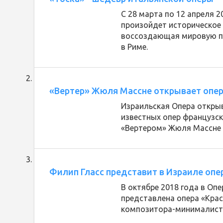
С 28 марта по 12 апреля 2
произойдет историческое 
воссоздающая мировую пр
в Риме.
«Вертер» Жюля Массне открывает опер
Израильская Опера открыв
известных опер французск
«Вертером» Жюля Массне п
Филип Гласс представит в Израиле опе
В октябре 2018 года в Оп
представлена опера «Кра
композитора-минималиста