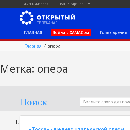
Жизнь диаспоры
Наши партнеры
ГЛАВНАЯ
Война с ХАМАСом
Точка зрения
Главная
/
опера
Метка:
опера
Поиск
«Тоска» - шедевр итальянской оперы