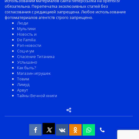
использовании материалов сайта гиперссылка на opentv.tv
обязательна. Перепечатка эксклюзивных статей без
согласования с редакцией запрещена. Любое использование
фотоматериалов агентств строго запрещено.
Люди
Мультики
Новость и
De Familia
Рэп-новости
Соц-и-ум
Спасение Титаника
Услышано
Как быть?
Магазин игрушек
Товим
Лимуд
Арвут
Тайны Вечной книги