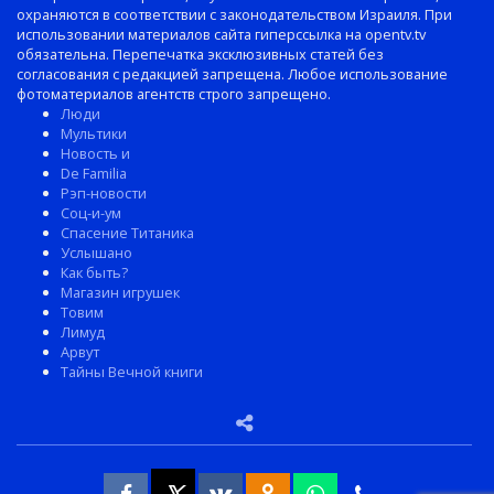
охраняются в соответствии с законодательством Израиля. При
использовании материалов сайта гиперссылка на opentv.tv
обязательна. Перепечатка эксклюзивных статей без
согласования с редакцией запрещена. Любое использование
фотоматериалов агентств строго запрещено.
Люди
Мультики
Новость и
De Familia
Рэп-новости
Соц-и-ум
Спасение Титаника
Услышано
Как быть?
Магазин игрушек
Товим
Лимуд
Арвут
Тайны Вечной книги