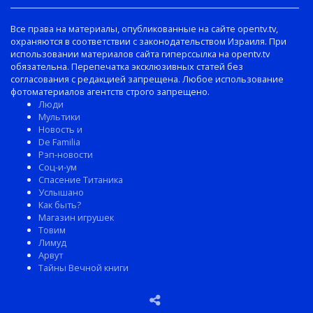
Все права на материалы, опубликованные на сайте opentv.tv,
охраняются в соответствии с законодательством Израиля. При
использовании материалов сайта гиперссылка на opentv.tv
обязательна. Перепечатка эксклюзивных статей без
согласования с редакцией запрещена. Любое использование
фотоматериалов агентств строго запрещено.
Люди
Мультики
Новость и
De Familia
Рэп-новости
Соц-и-ум
Спасение Титаника
Услышано
Как быть?
Магазин игрушек
Товим
Лимуд
Арвут
Тайны Вечной книги