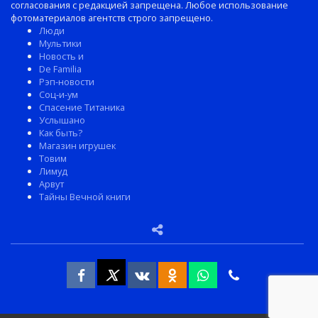
согласования с редакцией запрещена. Любое использование
фотоматериалов агентств строго запрещено.
Люди
Мультики
Новость и
De Familia
Рэп-новости
Соц-и-ум
Спасение Титаника
Услышано
Как быть?
Магазин игрушек
Товим
Лимуд
Арвут
Тайны Вечной книги