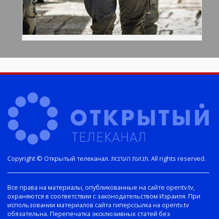
Copyright © Открытый телеканал. תנועת הערבות. All rights reserved.
Все права на материалы, опубликованные на сайте opentv.tv,
охраняются в соответствии с законодательством Израиля. При
использовании материалов сайта гиперссылка на opentv.tv
обязательна. Перепечатка эксклюзивных статей без