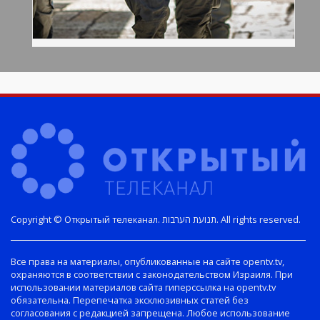
Copyright © Открытый телеканал. תנועת הערבות. All rights reserved.
Все права на материалы, опубликованные на сайте opentv.tv,
охраняются в соответствии с законодательством Израиля. При
использовании материалов сайта гиперссылка на opentv.tv
обязательна. Перепечатка эксклюзивных статей без
согласования с редакцией запрещена. Любое использование