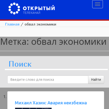
Toggl
naviga
Главная
/
обвал экономики
Метка:
обвал экономики
Поиск
Михаил Хазин: Авария неизбежна