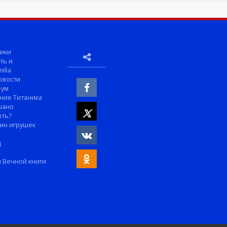
ики
ть и
ilia
овости
-ум
ние Титаника
шано
ыть?
ин игрушек
м
д
 Вечной книги