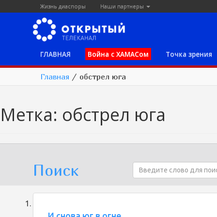
Жизнь диаспоры
Наши партнеры
ГЛАВНАЯ
Война с ХАМАСом
Точка зрения
Главная
/
обстрел юга
Метка:
обстрел юга
Поиск
И снова юг в огне