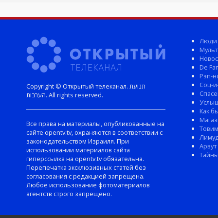
Люди
Мульт
Новос
De Fam
Рэп-н
Соц-и
Copyright © Открытый телеканал. תנועת
Спасе
הערבות. All rights reserved.
Услы
Как б
Магаз
Все права на материалы, опубликованные на
Тови
сайте opentv.tv, охраняются в соответствии с
Лиму
законодательством Израиля. При
Арвут
использовании материалов сайта
Тайны
гиперссылка на opentv.tv обязательна.
Перепечатка эксклюзивных статей без
согласования с редакцией запрещена.
Любое использование фотоматериалов
агентств строго запрещено.