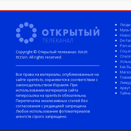
Люди
Мульт
Новос
De Fam
Рэп-н
Соц-и
Copyright © Открытый телеканал. תנועת
Спасе
הערבות. All rights reserved.
Услы
Как б
Магаз
Все права на материалы, опубликованные на
Тови
сайте opentv.tv, охраняются в соответствии с
Лиму
законодательством Израиля. При
Арвут
использовании материалов сайта
Тайны
гиперссылка на opentv.tv обязательна.
Перепечатка эксклюзивных статей без
согласования с редакцией запрещена.
Любое использование фотоматериалов
агентств строго запрещено.