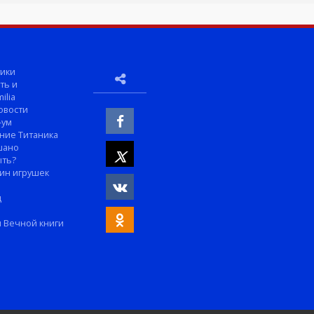
ики
ть и
ilia
овости
-ум
ние Титаника
шано
ыть?
ин игрушек
м
д
 Вечной книги