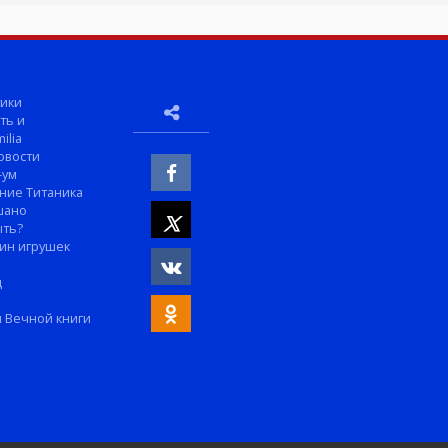
ики
ть и
ilia
овости
-ум
ние Титаника
шано
ыть?
ин игрушек
м
д
 Вечной книги