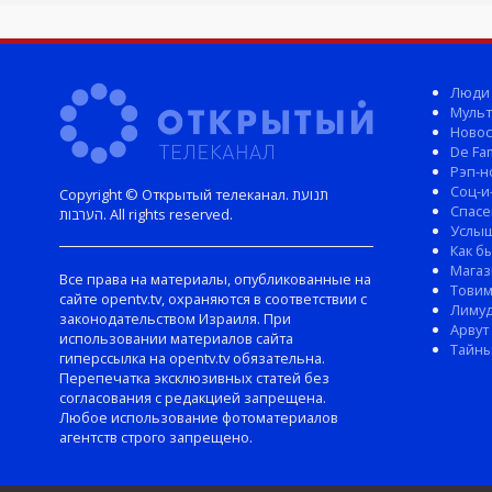
Люди
Мульт
Новос
De Fam
Рэп-н
Соц-и
Copyright © Открытый телеканал. תנועת
Спасе
הערבות. All rights reserved.
Услы
Как б
Магаз
Все права на материалы, опубликованные на
Тови
сайте opentv.tv, охраняются в соответствии с
Лиму
законодательством Израиля. При
Арвут
использовании материалов сайта
Тайны
гиперссылка на opentv.tv обязательна.
Перепечатка эксклюзивных статей без
согласования с редакцией запрещена.
Любое использование фотоматериалов
агентств строго запрещено.