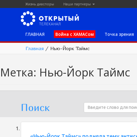
Жизнь диаспоры
Наши партнеры
ГЛАВНАЯ
Война с ХАМАСом
Точка зрения
Главная
/
Нью-Йорк Таймс
Метка:
Нью-Йорк Таймс
Поиск
«Нью-Йорк Таймс» подняла тему анти