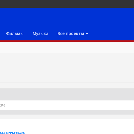
Фильмы
Музыка
Все проекты
семитизма