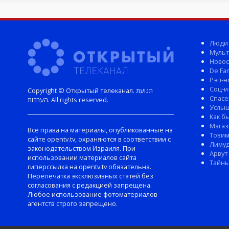
Люди
Мульт
Новос
De Fam
Рэп-н
Соц-и
Copyright © Открытый телеканал. תנועת
Спасе
הערבות. All rights reserved.
Услы
Как б
Магаз
Все права на материалы, опубликованные на
Тови
сайте opentv.tv, охраняются в соответствии с
Лиму
законодательством Израиля. При
Арвут
использовании материалов сайта
Тайны
гиперссылка на opentv.tv обязательна.
Перепечатка эксклюзивных статей без
согласования с редакцией запрещена.
Любое использование фотоматериалов
агентств строго запрещено.