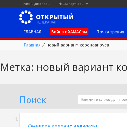
Жизнь диаспоры
Наши партнеры
ГЛАВНАЯ
Война с ХАМАСом
Точка зрения
Главная
/
новый вариант коронавируса
Метка:
новый вариант к
Поиск
Омикрон хоронит надежды