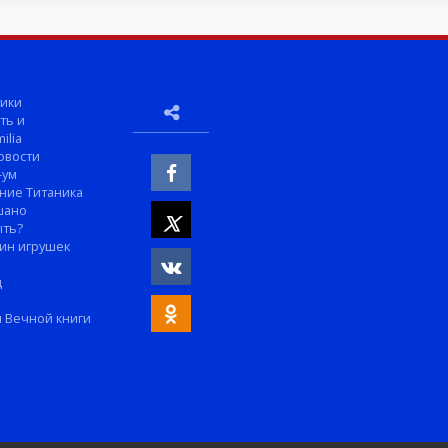
ики
ть и
ilia
овости
-ум
ние Титаника
шано
ыть?
ин игрушек
м
д
 Вечной книги