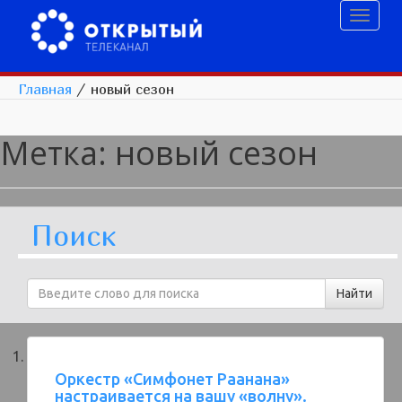
Toggl
naviga
Главная
/
новый сезон
Метка:
новый сезон
Поиск
Оркестр «Симфонет Раанана»
настраивается на вашу «волну».