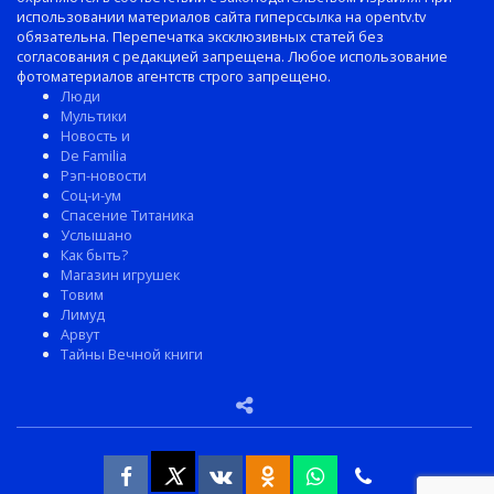
использовании материалов сайта гиперссылка на opentv.tv
обязательна. Перепечатка эксклюзивных статей без
согласования с редакцией запрещена. Любое использование
фотоматериалов агентств строго запрещено.
Люди
Мультики
Новость и
De Familia
Рэп-новости
Соц-и-ум
Спасение Титаника
Услышано
Как быть?
Магазин игрушек
Товим
Лимуд
Арвут
Тайны Вечной книги