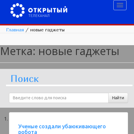
Toggl
naviga
Главная
/
новые гаджеты
Метка:
новые гаджеты
Поиск
Ученые создали убаюкивающего
робота