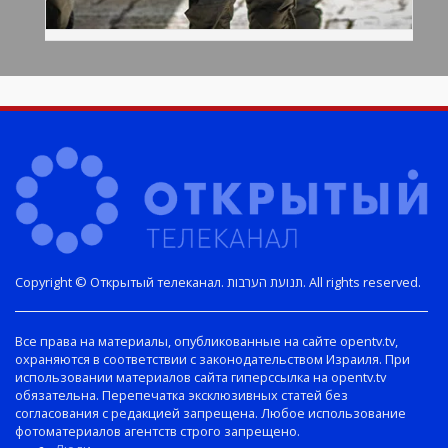
Copyright © Открытый телеканал. תנועת הערבות. All rights reserved.
Все права на материалы, опубликованные на сайте opentv.tv,
охраняются в соответствии с законодательством Израиля. При
использовании материалов сайта гиперссылка на opentv.tv
обязательна. Перепечатка эксклюзивных статей без
согласования с редакцией запрещена. Любое использование
фотоматериалов агентств строго запрещено.