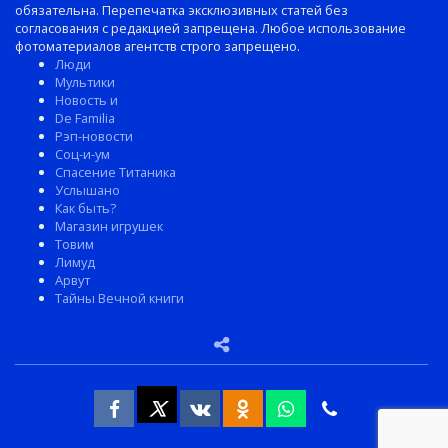
обязательна. Перепечатка эксклюзивных статей без
согласования с редакцией запрещена. Любое использование
фотоматериалов агентств строго запрещено.
Люди
Мультики
Новость и
De Familia
Рэп-новости
Соц-и-ум
Спасение Титаника
Услышано
Как быть?
Магазин игрушек
Товим
Лимуд
Арвут
Тайны Вечной книги