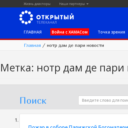
Жизнь диаспоры
Наши партнеры
ГЛАВНАЯ
Война с ХАМАСом
Точка зрения
Главная
/
нотр дам де пари новости
Метка:
нотр дам де пари
Поиск
Пожар в соборе Парижской Богоматер