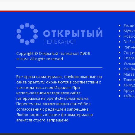
Люди
Мульт
Новос
De Fam
Рэп-н
Соц-и
Copyright © Открытый телеканал. תנועת
Спасе
הערבות. All rights reserved.
Услы
Как б
Магаз
Все права на материалы, опубликованные на
Тови
сайте opentv.tv, охраняются в соответствии с
Лиму
законодательством Израиля. При
Арвут
использовании материалов сайта
Тайны
гиперссылка на opentv.tv обязательна.
Перепечатка эксклюзивных статей без
согласования с редакцией запрещена.
Любое использование фотоматериалов
агентств строго запрещено.