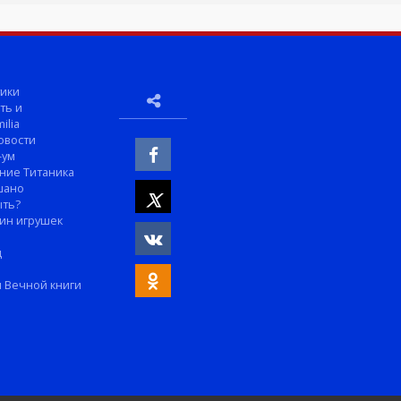
ики
ть и
ilia
овости
-ум
ние Титаника
шано
ыть?
ин игрушек
м
д
 Вечной книги