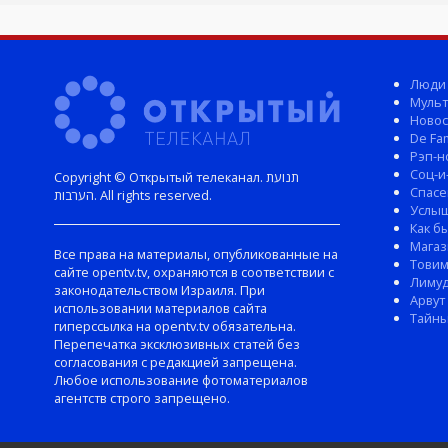
Люди
Мульт
Новос
De Fam
Рэп-н
Соц-и
Copyright © Открытый телеканал. תנועת
Спасе
הערבות. All rights reserved.
Услы
Как б
Магаз
Все права на материалы, опубликованные на
Тови
сайте opentv.tv, охраняются в соответствии с
Лиму
законодательством Израиля. При
Арвут
использовании материалов сайта
Тайны
гиперссылка на opentv.tv обязательна.
Перепечатка эксклюзивных статей без
согласования с редакцией запрещена.
Любое использование фотоматериалов
агентств строго запрещено.