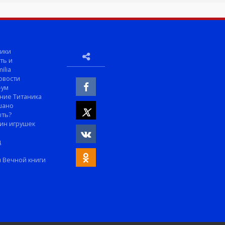
ики
ть и
ilia
овости
-ум
ние Титаника
шано
ыть?
ин игрушек
м
д
 Вечной книги