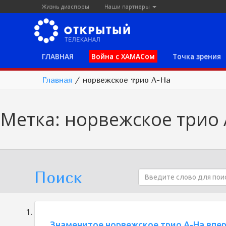
Жизнь диаспоры
Наши партнеры
ГЛАВНАЯ
Война с ХАМАСом
Точка зрения
Главная
/
норвежское трио A-Ha
Метка:
норвежское трио 
Поиск
Знаменитое норвежское трио A-Ha впе