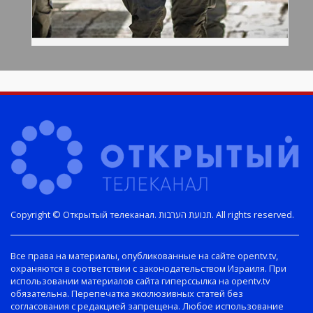
Copyright © Открытый телеканал. תנועת הערבות. All rights reserved.
Все права на материалы, опубликованные на сайте opentv.tv,
охраняются в соответствии с законодательством Израиля. При
использовании материалов сайта гиперссылка на opentv.tv
обязательна. Перепечатка эксклюзивных статей без
согласования с редакцией запрещена. Любое использование