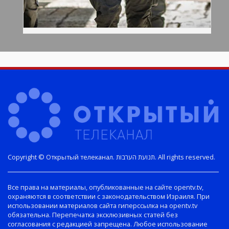
Copyright © Открытый телеканал. תנועת הערבות. All rights reserved.
Все права на материалы, опубликованные на сайте opentv.tv,
охраняются в соответствии с законодательством Израиля. При
использовании материалов сайта гиперссылка на opentv.tv
обязательна. Перепечатка эксклюзивных статей без
согласования с редакцией запрещена. Любое использование