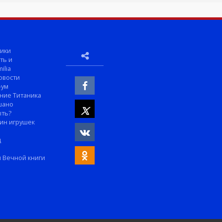
ики
ть и
ilia
овости
-ум
ние Титаника
шано
ыть?
ин игрушек
м
д
 Вечной книги