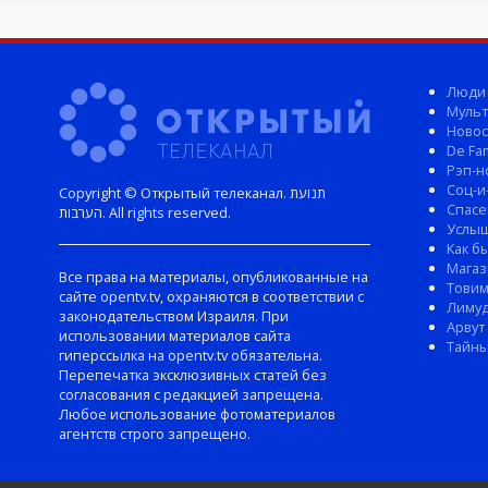
Люди
Мульт
Новос
De Fam
Рэп-н
Соц-и
Copyright © Открытый телеканал. תנועת
Спасе
הערבות. All rights reserved.
Услы
Как б
Магаз
Все права на материалы, опубликованные на
Тови
сайте opentv.tv, охраняются в соответствии с
Лиму
законодательством Израиля. При
Арвут
использовании материалов сайта
Тайны
гиперссылка на opentv.tv обязательна.
Перепечатка эксклюзивных статей без
согласования с редакцией запрещена.
Любое использование фотоматериалов
агентств строго запрещено.