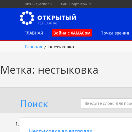
Жизнь диаспоры
Наши партнеры
ГЛАВНАЯ
Война с ХАМАСом
Точка зрения
Главная
/
нестыковка
Метка:
нестыковка
Поиск
Нестыковка во взглядах