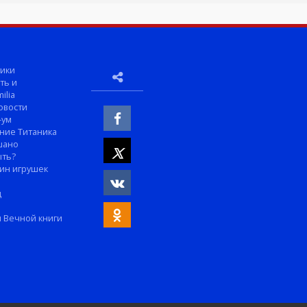
ики
ть и
ilia
овости
-ум
ние Титаника
шано
ыть?
ин игрушек
м
д
 Вечной книги