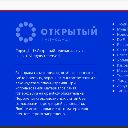
Люди
Мульт
Новос
De Fam
Рэп-н
Соц-и
Copyright © Открытый телеканал. תנועת
Спасе
הערבות. All rights reserved.
Услы
Как б
Магаз
Все права на материалы, опубликованные на
Тови
сайте opentv.tv, охраняются в соответствии с
Лиму
законодательством Израиля. При
Арвут
использовании материалов сайта
Тайны
гиперссылка на opentv.tv обязательна.
Перепечатка эксклюзивных статей без
согласования с редакцией запрещена.
Любое использование фотоматериалов
агентств строго запрещено.