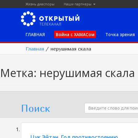
Жизнь диаспоры
Наши партнеры
ГЛАВНАЯ
Война с ХАМАСом
Точка зрения
Главная
/
нерушимая скала
Метка:
нерушимая скала
Поиск
Цук Эйтан. Год противостоянию