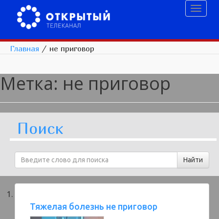
Toggl
naviga
Главная
/
не приговор
Метка:
не приговор
Поиск
Тяжелая болезнь не приговор