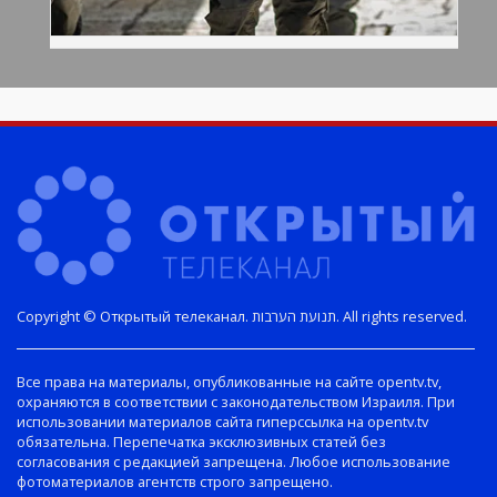
Copyright © Открытый телеканал. תנועת הערבות. All rights reserved.
Все права на материалы, опубликованные на сайте opentv.tv,
охраняются в соответствии с законодательством Израиля. При
использовании материалов сайта гиперссылка на opentv.tv
обязательна. Перепечатка эксклюзивных статей без
согласования с редакцией запрещена. Любое использование
фотоматериалов агентств строго запрещено.