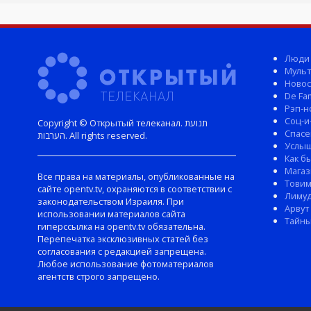
Люди
Мульт
Новос
De Fam
Рэп-н
Соц-и
Copyright © Открытый телеканал. תנועת
Спасе
הערבות. All rights reserved.
Услы
Как б
Магаз
Все права на материалы, опубликованные на
Тови
сайте opentv.tv, охраняются в соответствии с
Лиму
законодательством Израиля. При
Арвут
использовании материалов сайта
Тайны
гиперссылка на opentv.tv обязательна.
Перепечатка эксклюзивных статей без
согласования с редакцией запрещена.
Любое использование фотоматериалов
агентств строго запрещено.