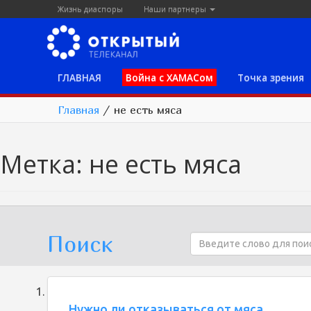
Жизнь диаспоры
Наши партнеры
ГЛАВНАЯ
Война с ХАМАСом
Точка зрения
Главная
/
не есть мяса
Метка:
не есть мяса
Поиск
Нужно ли отказываться от мяса