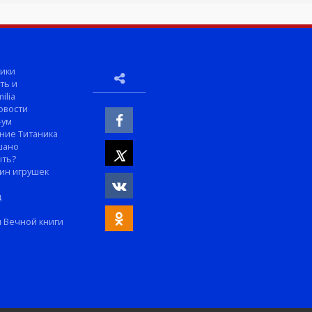
ики
ть и
ilia
овости
-ум
ние Титаника
шано
ыть?
ин игрушек
м
д
 Вечной книги